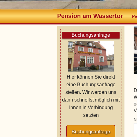
Pension am Wassertor
Pe
Buchungsanfrage
Hier können Sie direkt
eine Buchungsanfrage
D
stellen. Wir werden uns
W
dann schnellst möglich mit
o
Ihnen in Verbindung
V
setzten
N
Buchungsanfrage